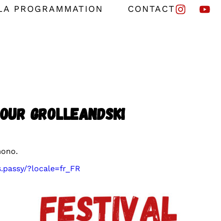
LA PROGRAMMATION
CONTACT
our Grolleandski
mono.
.passy/?locale=fr_FR