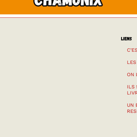
LIENS
C’E
LES
ON 
ILS
LIV
UN 
RES